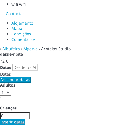
wifi
wifi
Contactar
Alojamento
Mapa
Condições
Comentários
›
Albufeira
›
Algarve
› Açoteias Studio
desde
/noite
72
€
Datas
Datas
Adicionar datas
Adultos
1
Crianças
Inserir datas