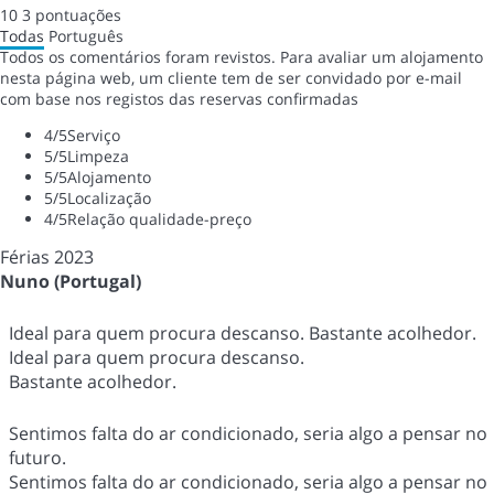
10
3
pontuações
Todas
Português
Todos os comentários foram revistos. Para avaliar um alojamento
nesta página web, um cliente tem de ser convidado por e-mail
com base nos registos das reservas confirmadas
4
/5
Serviço
5
/5
Limpeza
5
/5
Alojamento
5
/5
Localização
4
/5
Relação qualidade-preço
Férias 2023
Nuno (Portugal)
Ideal para quem procura descanso. Bastante acolhedor.
Ideal para quem procura descanso.
Bastante acolhedor.
Sentimos falta do ar condicionado, seria algo a pensar no
futuro.
Sentimos falta do ar condicionado, seria algo a pensar no