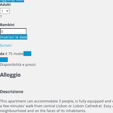
Adulti
1
Bambini
Inserisci le date
Scrivici
da
€ 75
/notte
Date
Date
Disponibilità e prezzi
Alloggio
Descrizione
This apartment can accommodate 3 people, is fully equipped and ov
a few minutes' walk from central Lisbon or Lisbon Cathedral. Easy a
neighbourhood and on the faces of its inhabitants.