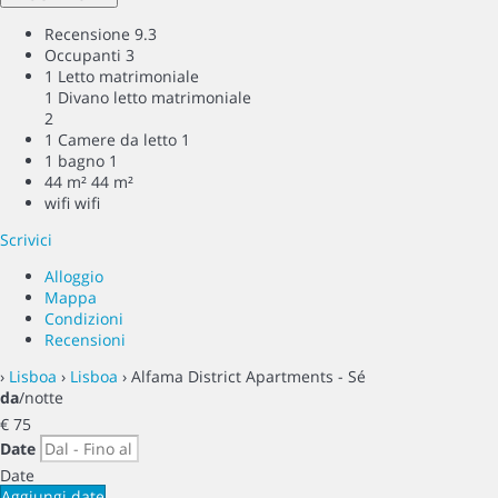
Recensione
9.3
Occupanti
3
1 Letto matrimoniale
1 Divano letto matrimoniale
2
1 Camere da letto
1
1 bagno
1
44 m²
44 m²
wifi
wifi
Scrivici
Alloggio
Mappa
Condizioni
Recensioni
›
Lisboa
›
Lisboa
› Alfama District Apartments - Sé
da
/notte
€ 75
Date
Date
Aggiungi date