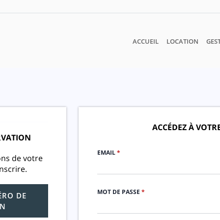
ACCUEIL
LOCATION
GES
ACCÉDEZ À VOTR
RVATION
EMAIL
*
ons de votre
nscrire.
MOT DE PASSE
*
ÉRO DE
ON