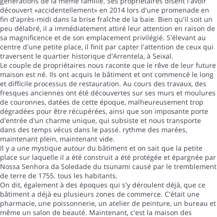
générations de la même famille. Ses propriétaires disent l'avoir
découvert «accidentellement» en 2014 lors d'une promenade en
fin d'après-midi dans la brise fraîche de la baie. Bien qu'il soit un
peu délabré, il a immédiatement attiré leur attention en raison de
sa magnificence et de son emplacement privilégié. S'élevant au
centre d'une petite place, il finit par capter l'attention de ceux qui
traversent le quartier historique d'Arrentela, à Seixal.
Le couple de propriétaires nous raconte que le rêve de leur future
maison est né. Ils ont acquis le bâtiment et ont commencé le long
et difficile processus de restauration. Au cours des travaux, des
fresques anciennes ont été découvertes sur ses murs et moulures
de couronnes, datées de cette époque, malheureusement trop
dégradées pour être récupérées, ainsi que son imposante porte
d'entrée d'un charme unique, qui subsiste et nous transporte
dans des temps vécus dans le passé. rythme des marées,
maintenant plein, maintenant vide.
Il y a une mystique autour du bâtiment et on sait que la petite
place sur laquelle il a été construit a été protégée et épargnée par
Nossa Senhora da Soledade du tsunami causé par le tremblement
de terre de 1755. tous les habitants.
On dit, également à des époques qui s'y déroulent déjà, que ce
bâtiment a déjà eu plusieurs zones de commerce. C'était une
pharmacie, une poissonnerie, un atelier de peinture, un bureau et
même un salon de beauté. Maintenant, c'est la maison des